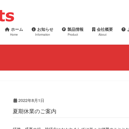
ホーム
お知らせ
製品情報
会社概要
Home
Information
Product
About
2022年8月1日
夏期休業のご案内
拝啓 盛夏の候、皆様方におかれましては益々ご健勝のことと